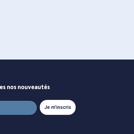
ont séduit le
l’utilisation du
tes nos nouveautés
Je m'inscris