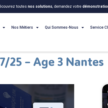
écouvrez toutes
nos solutions
, demandez votre
démonstratio
Nos Métiers
Qui Sommes-Nous
Service Cl
/25 – Age 3 Nantes