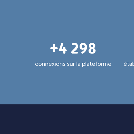
+
4 300
connexions sur la plateforme
étab