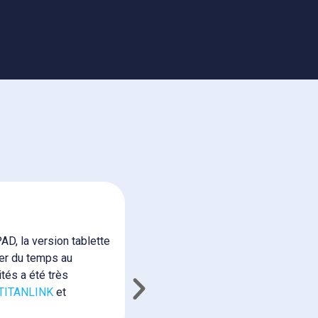
Céline F.
IDEC
D, la version tablette
Nous voulions
ner du temps au
pour les équi
ités a été très
TITANLINK
a 
TITANLINK
et
toutes les pa