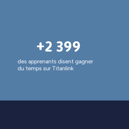
+
2 400
des apprenants disent gagner
du temps sur Titanlink