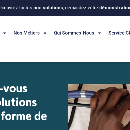
écouvrez toutes
nos solutions
, demandez votre
démonstratio
Nos Métiers
Qui Sommes-Nous
Service Cl
‑vous
olutions
eforme de