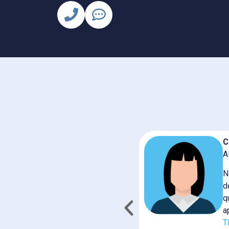
C
A
 nous sommes vraiment ravis de
N
 facilement paramétrable. Mon
d
s.
q
a
pétence.
T