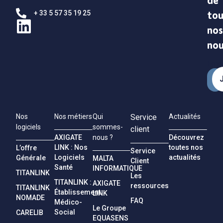
de
+ 33 5 57 35 19 25
tou
nos
no
Emai
Nos
Nos métiers
Qui
Service
Actualités
logiciels
sommes-
client
AXIGATE
Découvrez
nous ?
LINK : Nos
toutes nos
L’offre
Service
Logiciels
actualités
Générale
MALTA
Client
Santé
INFORMATIQUE
TITANLINK
Les
TITANLINK :
AXIGATE
ressources
TITANLINK
Établissement
LINK
NOMADE
FAQ
Médico-
Le Groupe
Social
CARELIB
EQUASENS