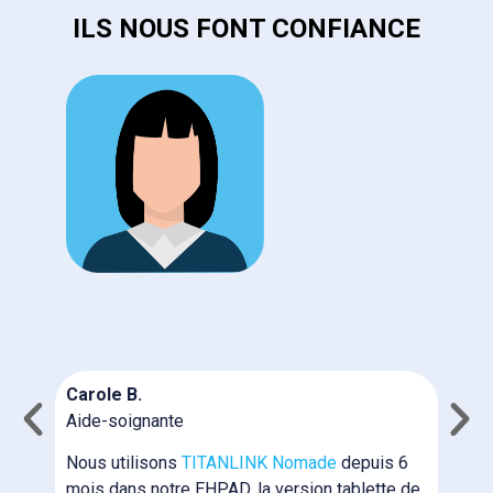
ILS NOUS FONT CONFIANCE
C
I
N
Carole B.
c
Aide-soignante
m
n
Nous utilisons
TITANLINK Nomade
depuis 6
T
mois dans notre EHPAD, la version tablette de