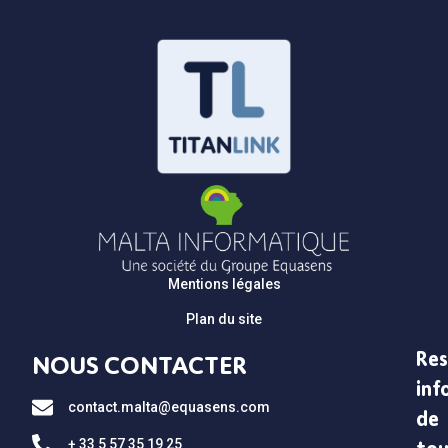
Mentions légales
Plan du site
Res
NOUS CONTACTER
inf
contact.malta@equasens.com
de
+ 33 5 57 35 19 25