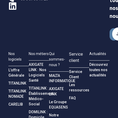
tou
nos
no
Emai
Nos
Nos métiers
Qui
Service
Actualités
logiciels
sommes-
client
AXIGATE
Découvrez
nous ?
LINK : Nos
toutes nos
L’offre
Service
Logiciels
actualités
Générale
MALTA
Client
Santé
INFORMATIQUE
TITANLINK
Les
TITANLINK :
AXIGATE
ressources
TITANLINK
Établissement
LINK
NOMADE
FAQ
Médico-
Le Groupe
Social
CARELIB
EQUASENS
DOMILINK :
Notre
Domicile