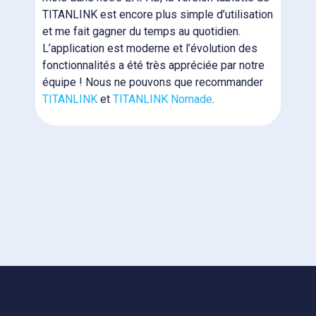
b
TITANLINK est encore plus simple d’utilisation
i
et me fait gagner du temps au quotidien.
p
L’application est moderne et l’évolution des
N
fonctionnalités a été très appréciée par notre
e
équipe ! Nous ne pouvons que recommander
N
TITANLINK
et
TITANLINK Nomade
.
l
m
f
p