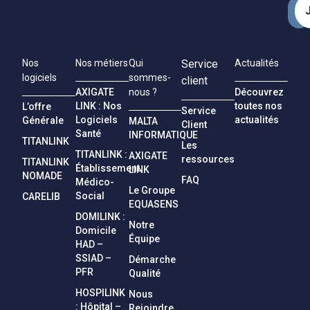
Nos
Nos métiers
Qui
Service
Actualités
logiciels
sommes-
client
AXIGATE
Découvrez
nous ?
LINK : Nos
toutes nos
L’offre
Service
Logiciels
actualités
Générale
MALTA
Client
Santé
INFORMATIQUE
TITANLINK
Les
TITANLINK :
AXIGATE
ressources
TITANLINK
Établissement
LINK
NOMADE
FAQ
Médico-
Le Groupe
Social
CARELIB
EQUASENS
DOMILINK :
Notre
Domicile
Équipe
HAD –
SSIAD –
Démarche
PFR
Qualité
HOSPILINK
Nous
: Hôpital –
Rejoindre