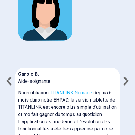
C
I
N
Carole B.
c
Aide-soignante
m
n
Nous utilisons
TITANLINK Nomade
depuis 6
T
mois dans notre EHPAD, la version tablette de
b
TITANLINK est encore plus simple d’utilisation
i
et me fait gagner du temps au quotidien.
p
L’application est moderne et l’évolution des
N
fonctionnalités a été très appréciée par notre
e