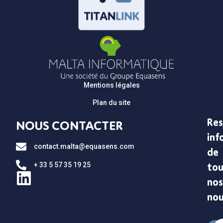
Mentions légales
Plan du site
Res
NOUS CONTACTER
inf
contact.malta@equasens.com
de
+ 33 5 57 35 19 25
tou
nos
no
Emai