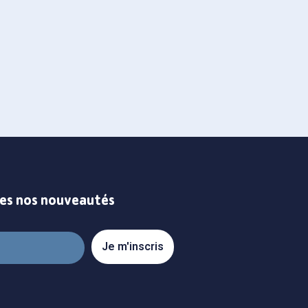
ont séduit le
l’utilisation du
tes nos nouveautés
Je m'inscris