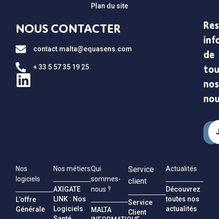
Plan du site
Res
NOUS CONTACTER
inf
contact.malta@equasens.com
de
+ 33 5 57 35 19 25
tou
nos
no
Emai
Nos
Nos métiers
Qui
Service
Actualités
logiciels
sommes-
client
AXIGATE
Découvrez
nous ?
LINK : Nos
toutes nos
L’offre
Service
Logiciels
actualités
Générale
MALTA
Client
Santé