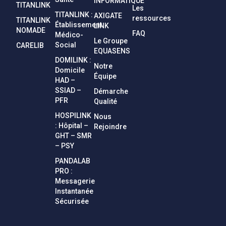
INFORMATIQUE
TITANLINK
Les
TITANLINK :
AXIGATE
ressources
TITANLINK
Établissement
LINK
NOMADE
FAQ
Médico-
Le Groupe
Social
CARELIB
EQUASENS
DOMILINK :
Notre
Domicile
Équipe
HAD –
SSIAD –
Démarche
PFR
Qualité
HOSPILINK
Nous
: Hôpital –
Rejoindre
GHT – SMR
– PSY
PANDALAB
PRO :
Messagerie
Instantanée
Sécurisée