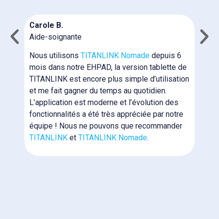
N
Carole B.
c
Aide-soignante
m
n
Nous utilisons
TITANLINK Nomade
depuis 6
T
mois dans notre EHPAD, la version tablette de
b
TITANLINK est encore plus simple d’utilisation
i
et me fait gagner du temps au quotidien.
p
L’application est moderne et l’évolution des
N
fonctionnalités a été très appréciée par notre
e
équipe ! Nous ne pouvons que recommander
N
TITANLINK
et
TITANLINK Nomade
.
l
m
f
p