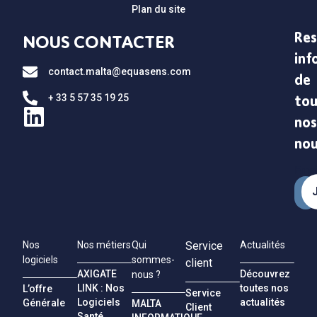
Plan du site
Res
NOUS CONTACTER
inf
contact.malta@equasens.com
de
+ 33 5 57 35 19 25
tou
nos
no
Emai
Nos
Nos métiers
Qui
Service
Actualités
logiciels
sommes-
client
AXIGATE
Découvrez
nous ?
LINK : Nos
toutes nos
L’offre
Service
Logiciels
actualités
Générale
MALTA
Client
Santé