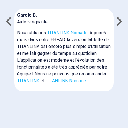
N
Carole B.
c
Aide-soignante
m
n
Nous utilisons
TITANLINK Nomade
depuis 6
T
mois dans notre EHPAD, la version tablette de
b
TITANLINK est encore plus simple d’utilisation
i
et me fait gagner du temps au quotidien.
p
L’application est moderne et l’évolution des
N
fonctionnalités a été très appréciée par notre
e
équipe ! Nous ne pouvons que recommander
N
TITANLINK
et
TITANLINK Nomade
.
l
m
f
p