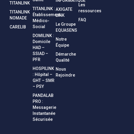
INFORMATIQUE
TITANLINK
Les
TITANLINK :
AXIGATE
ressources
TITANLINK
Établissement
LINK
NOMADE
FAQ
Médico-
Le Groupe
Social
CARELIB
EQUASENS
DOMILINK :
Notre
Domicile
Équipe
HAD –
SSIAD –
Démarche
PFR
Qualité
HOSPILINK
Nous
: Hôpital –
Rejoindre
GHT – SMR
– PSY
PANDALAB
PRO :
Messagerie
Instantanée
Sécurisée