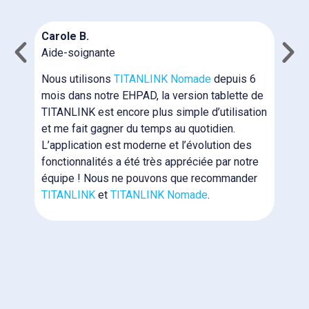
N
Carole B.
c
Aide-soignante
m
n
Nous utilisons
TITANLINK Nomade
depuis 6
T
mois dans notre EHPAD, la version tablette de
b
TITANLINK est encore plus simple d’utilisation
i
et me fait gagner du temps au quotidien.
p
L’application est moderne et l’évolution des
N
fonctionnalités a été très appréciée par notre
e
équipe ! Nous ne pouvons que recommander
N
TITANLINK
et
TITANLINK Nomade
.
l
m
f
p