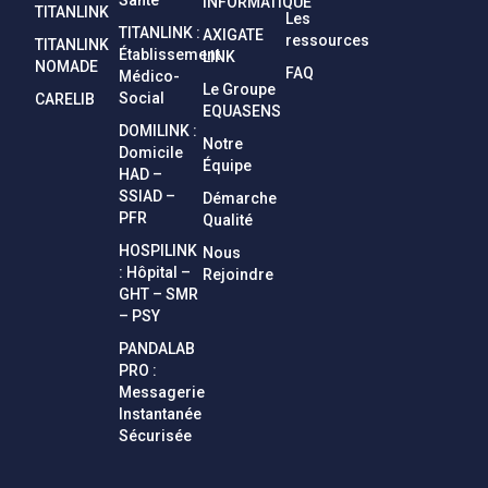
INFORMATIQUE
TITANLINK
Les
TITANLINK :
AXIGATE
ressources
TITANLINK
Établissement
LINK
NOMADE
FAQ
Médico-
Le Groupe
Social
CARELIB
EQUASENS
DOMILINK :
Notre
Domicile
Équipe
HAD –
SSIAD –
Démarche
PFR
Qualité
HOSPILINK
Nous
: Hôpital –
Rejoindre
GHT – SMR
– PSY
PANDALAB
PRO :
Messagerie
Instantanée
Sécurisée