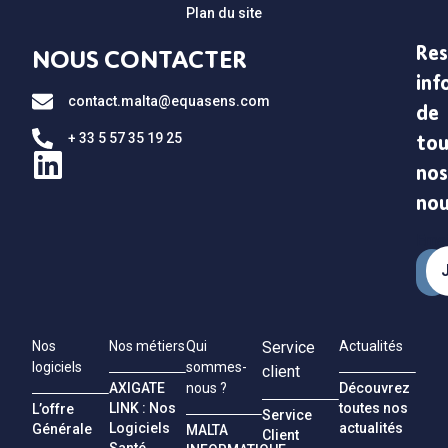
Plan du site
Res
NOUS CONTACTER
inf
contact.malta@equasens.com
de
+ 33 5 57 35 19 25
tou
nos
no
Emai
Nos
Nos métiers
Qui
Service
Actualités
logiciels
sommes-
client
AXIGATE
Découvrez
nous ?
LINK : Nos
toutes nos
L’offre
Service
Logiciels
actualités
Générale
MALTA
Client
Santé