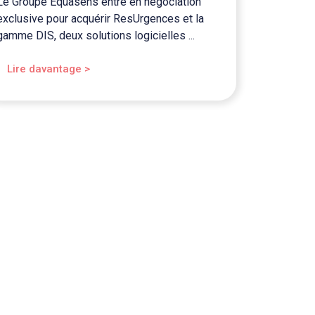
Le Groupe Equasens entre en négociation
exclusive pour acquérir ResUrgences et la
gamme DIS, deux solutions logicielles ...
Lire davantage >