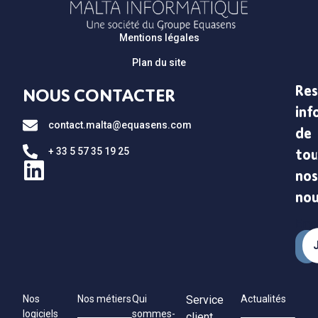
Mentions légales
Plan du site
Res
NOUS CONTACTER
inf
contact.malta@equasens.com
de
+ 33 5 57 35 19 25
tou
nos
no
Emai
Nos
Nos métiers
Qui
Service
Actualités
logiciels
sommes-
client