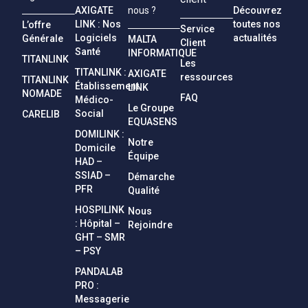
AXIGATE
Découvrez
nous ?
LINK : Nos
toutes nos
L’offre
Service
Logiciels
actualités
Générale
MALTA
Client
Santé
INFORMATIQUE
TITANLINK
Les
TITANLINK :
AXIGATE
ressources
TITANLINK
Établissement
LINK
NOMADE
FAQ
Médico-
Le Groupe
Social
CARELIB
EQUASENS
DOMILINK :
Notre
Domicile
Équipe
HAD –
SSIAD –
Démarche
PFR
Qualité
HOSPILINK
Nous
: Hôpital –
Rejoindre
GHT – SMR
– PSY
PANDALAB
PRO :
Messagerie