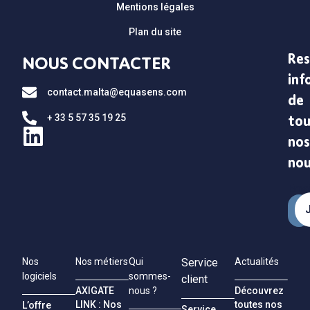
Mentions légales
Plan du site
Res
NOUS CONTACTER
inf
contact.malta@equasens.com
de
+ 33 5 57 35 19 25
tou
nos
no
Emai
Nos
Nos métiers
Qui
Service
Actualités
logiciels
sommes-
client
AXIGATE
Découvrez
nous ?
LINK : Nos
toutes nos
L’offre
Service