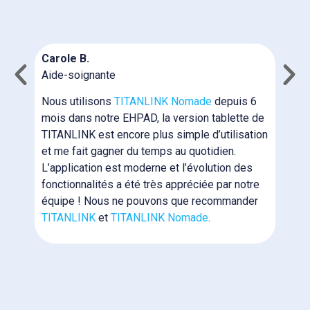
C
I
N
Carole B.
c
Aide-soignante
m
n
Nous utilisons
TITANLINK Nomade
depuis 6
T
mois dans notre EHPAD, la version tablette de
b
TITANLINK est encore plus simple d’utilisation
i
et me fait gagner du temps au quotidien.
p
L’application est moderne et l’évolution des
N
fonctionnalités a été très appréciée par notre
e
équipe ! Nous ne pouvons que recommander
N
TITANLINK
et
TITANLINK Nomade
.
l
m
f
p