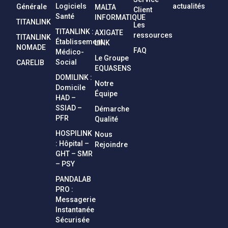
Logiciels
actualités
Générale
MALTA
Client
Santé
INFORMATIQUE
TITANLINK
Les
TITANLINK :
AXIGATE
ressources
TITANLINK
Établissement
LINK
NOMADE
FAQ
Médico-
Le Groupe
Social
CARELIB
EQUASENS
DOMILINK :
Notre
Domicile
Équipe
HAD –
SSIAD –
Démarche
PFR
Qualité
HOSPILINK
Nous
: Hôpital –
Rejoindre
GHT – SMR
– PSY
PANDALAB
PRO :
Messagerie
Instantanée
Sécurisée